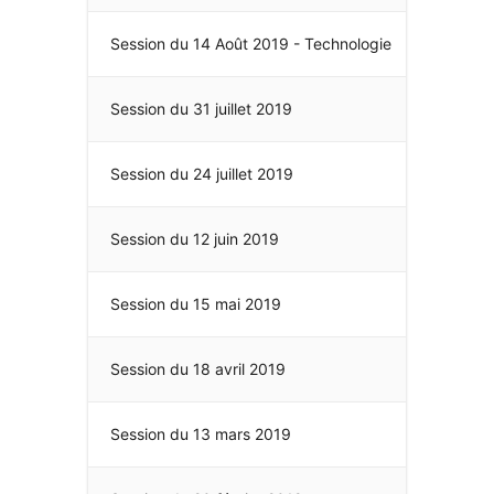
Session du 14 Août 2019 - Technologie
Session du 31 juillet 2019
Session du 24 juillet 2019
Session du 12 juin 2019
Session du 15 mai 2019
Session du 18 avril 2019
Session du 13 mars 2019