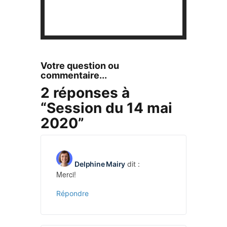
Votre question ou
commentaire...
2 réponses à
“Session du 14 mai
2020”
Delphine Mairy
dit :
Merci!
Répondre