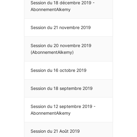
Session du 18 décembre 2019 -
AbonnementAlkemy
Session du 21 novembre 2019
Session du 20 novembre 2019
(AbonnementAlkemy)
Session du 16 octobre 2019
Session du 18 septembre 2019
Session du 12 septembre 2019 -
AbonnementAlkemy
Session du 21 Août 2019