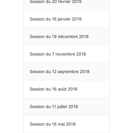
Session du 20 février 2019
Session du 16 janvier 2019
Session du 19 décembre 2018
Session du 7 novembre 2018
Session du 12 septembre 2018
Session du 16 août 2018
Session du 11 juillet 2018
Session du 16 mai 2018