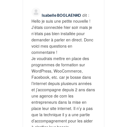
Isabelle BOGLAENKO
dit :
Hello je suis une petite nouvelle !
J’étais connectée hier soir mais je
n’étais pas bien installée pour
demander à parler en direct. Donc
voici mes questions en
commentaire !
Je voudrais mettre en place des
programmes de formation sur
WordPress, WooCommerce,
Facebook, etc. car je bosse dans
l’internet depuis plusieurs années
et j’accompagne depuis 2 ans dans
une agence de com les
entrepreneurs dans la mise en
place leur site internet. Il n’y a pas
que la technique il y a une partie
d’accompagnement pour les aider
à clarifier leur besoin.