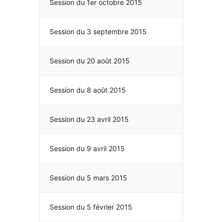
Session du 1er octobre 2015
Session du 3 septembre 2015
Session du 20 août 2015
Session du 8 août 2015
Session du 23 avril 2015
Session du 9 avril 2015
Session du 5 mars 2015
Session du 5 février 2015