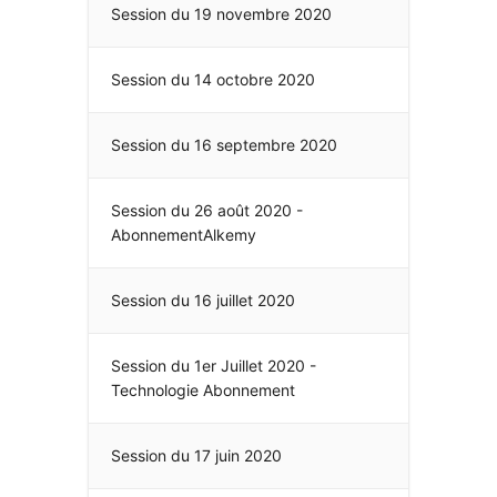
Session du 19 novembre 2020
Session du 14 octobre 2020
Session du 16 septembre 2020
Session du 26 août 2020 -
AbonnementAlkemy
Session du 16 juillet 2020
Session du 1er Juillet 2020 -
Technologie Abonnement
Session du 17 juin 2020