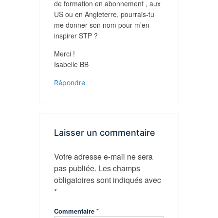
de formation en abonnement , aux
US ou en Angleterre, pourrais-tu
me donner son nom pour m’en
inspirer STP ?
Merci !
Isabelle BB
Répondre
Laisser un commentaire
Votre adresse e-mail ne sera
pas publiée.
Les champs
obligatoires sont indiqués avec
*
Commentaire
*