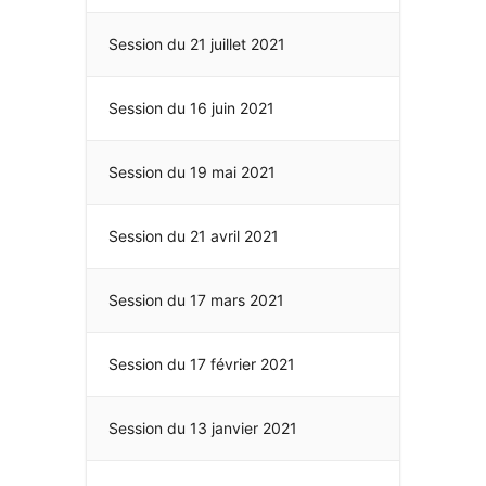
Session du 21 juillet 2021
Session du 16 juin 2021
Session du 19 mai 2021
Session du 21 avril 2021
Session du 17 mars 2021
Session du 17 février 2021
Session du 13 janvier 2021