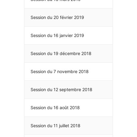
Session du 20 février 2019
Session du 16 janvier 2019
Session du 19 décembre 2018
Session du 7 novembre 2018
Session du 12 septembre 2018
Session du 16 août 2018
Session du 11 juillet 2018