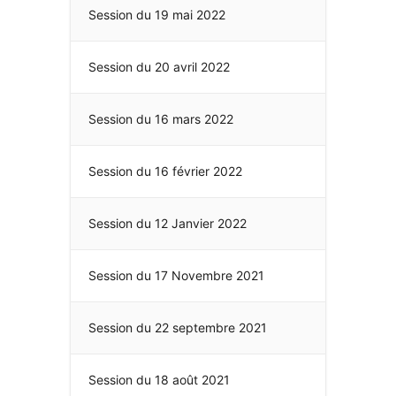
Session du 19 mai 2022
Session du 20 avril 2022
Session du 16 mars 2022
Session du 16 février 2022
Session du 12 Janvier 2022
Session du 17 Novembre 2021
Session du 22 septembre 2021
Session du 18 août 2021