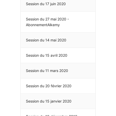
Session du 17 juin 2020
Session du 27 mai 2020 -
AbonnementAlkemy
Session du 14 mai 2020
Session du 15 avril 2020
Session du 11 mars 2020
Session du 20 février 2020
Session du 15 janvier 2020