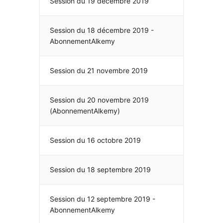
Session du 19 décembre 2019
Session du 18 décembre 2019 -
AbonnementAlkemy
Session du 21 novembre 2019
Session du 20 novembre 2019
(AbonnementAlkemy)
Session du 16 octobre 2019
Session du 18 septembre 2019
Session du 12 septembre 2019 -
AbonnementAlkemy