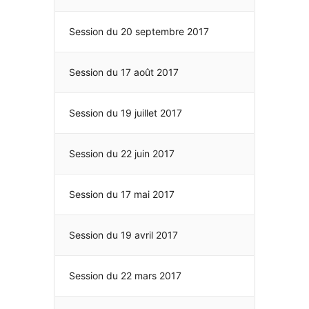
Session du 20 septembre 2017
Session du 17 août 2017
Session du 19 juillet 2017
Session du 22 juin 2017
Session du 17 mai 2017
Session du 19 avril 2017
Session du 22 mars 2017