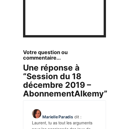
Votre question ou
commentaire...
Une réponse à
“Session du 18
décembre 2019 –
AbonnementAlkemy”
Marielle Paradis
dit :
Laurent, tu as tout les arguments