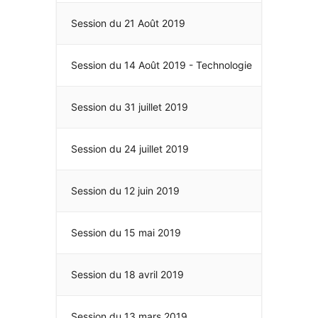
Session du 21 Août 2019
Session du 14 Août 2019 - Technologie
Session du 31 juillet 2019
Session du 24 juillet 2019
Session du 12 juin 2019
Session du 15 mai 2019
Session du 18 avril 2019
Session du 13 mars 2019