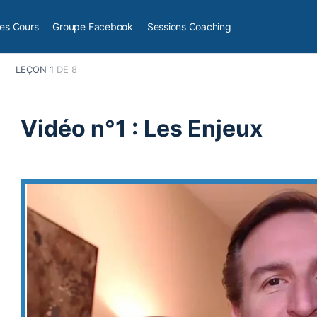
es Cours
Groupe Facebook
Sessions Coaching
Écrire des Titres Percutants, sans tomber dans la surenchère
Vidéo n°
LEÇON 1
DE 8
Vidéo n°1 : Les Enjeux