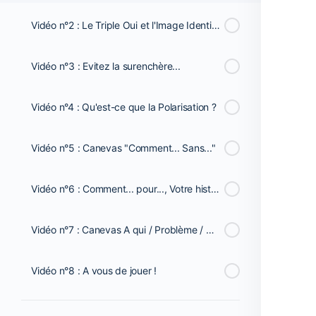
Vidéo n°2 : Le Triple Oui et l'Image Identitaire pour cibler votre Client Idéal
Vidéo n°3 : Evitez la surenchère...
Vidéo n°4 : Qu'est-ce que la Polarisation ?
Vidéo n°5 : Canevas "Comment... Sans..."
Vidéo n°6 : Comment... pour..., Votre histoire personnelle..., Erreurs à ne pas faire...
Vidéo n°7 : Canevas A qui / Problème / Opportunité / Bénéfice..., Les 3 raisons...
Vidéo n°8 : A vous de jouer !